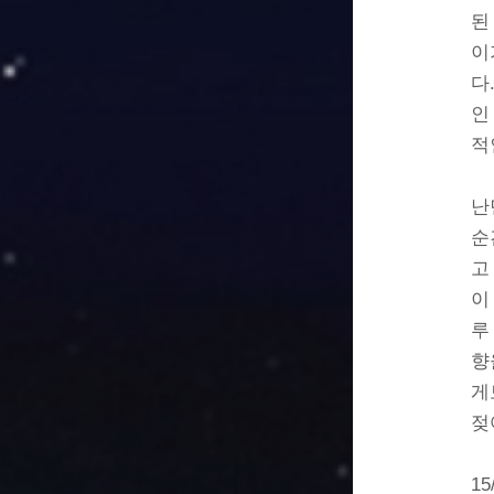
된
이
다
인
적
난
순
고
이
루
향
게
젖
15