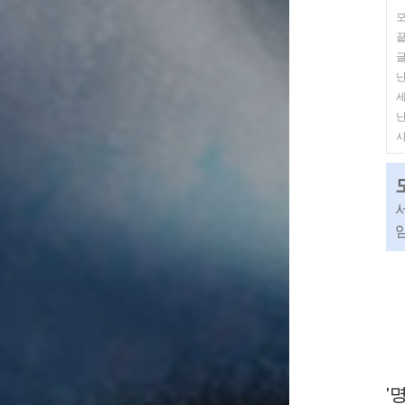
모
끝
난
세
난
사
임
'명