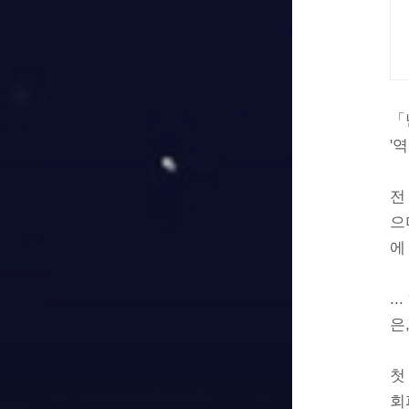
「
'
전
으
에
.
은
첫
회