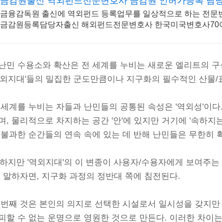
금감원출신 역외펀드전문변호사 금감원 인허가등록 담
금융감독원 출신에 역외펀드 등록업무를 일상적으로 하는 전문
금감원등록담당자출신 해외펀드전문변호사 한국미국변호사7
난민 수용소와 확산은 전 세계를 누비는 새로운 엘리트의 구
역외지대'들의 밀집한 군도만큼이나 지구화의 필수적인 산물/
 세계를 누비는 자들과 난민들의 공통된 속성은 '역외성'이다
며, 물리적으로 차지하는 공간 '안'에 있지만 거기에 '속하지
 불과한 순간들의 연속 속에 있는 데 반해 난민들은 무한히 확
.. 하지만 '역외지대'의 이 변종이 사용자/수용자에게 보여주
, 말하자면, 지구화 과정의 정반대 쪽에 침전된다.
 번째 것은 본인의 의지로 선택한 시설로서 일시성을 갖지만
피할 수 없는 운명으로 영원한 것으로 만든다. 이러한 차이는