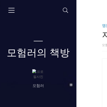
명
모
모험러의 책방
모험러