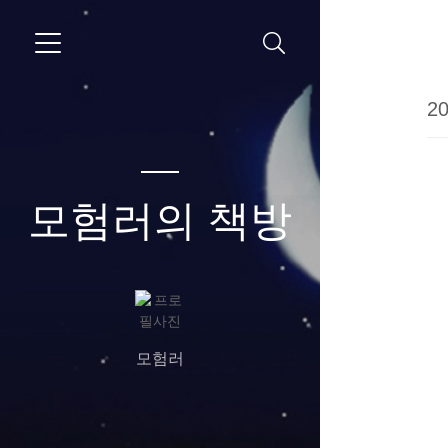
20
모험러의 책방
모험러