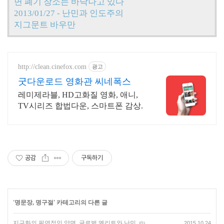
면 폐기 장소는 바닥나고 있다
2013/01/27 - 난민과 인도주의
지그문트 바우만
http://clean.cinefox.com
광고
굿다운로드 영화관 씨네폭스
레미제라블, HD고화질 영화, 애니,
TV시리즈 합법다운, 스마트폰 감상.
공감
구독하기
'
명문장, 명구절
' 카테고리의 다른 글
지구화의 필연적인 양면, 글로벌 엘리트와 난민
2015.10.24
(0)