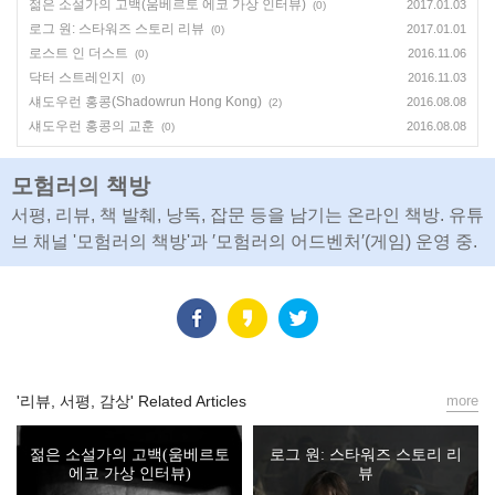
젊은 소설가의 고백(움베르토 에코 가상 인터뷰)
2017.01.03
(0)
로그 원: 스타워즈 스토리 리뷰
2017.01.01
(0)
로스트 인 더스트
2016.11.06
(0)
닥터 스트레인지
2016.11.03
(0)
섀도우런 홍콩(Shadowrun Hong Kong)
2016.08.08
(2)
섀도우런 홍콩의 교훈
2016.08.08
(0)
모험러의 책방
서평, 리뷰, 책 발췌, 낭독, 잡문 등을 남기는 온라인 책방. 유튜
브 채널 '모험러의 책방'과 ′모험러의 어드벤처′(게임) 운영 중.
'리뷰, 서평, 감상' Related Articles
more
젊은 소설가의 고백(움베르토
로그 원: 스타워즈 스토리 리
에코 가상 인터뷰)
뷰