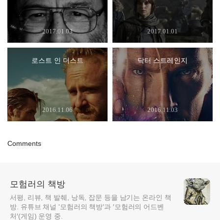
2017.01.03
2017.01.01
로스트 인 더스트
닥터 스트레인지
2016.11.06
2016.11.03
Comments
모험러의 책방
서평, 리뷰, 책 발췌, 낭독, 잡문 등을 남기는 온라인 책
방. 유튜브 채널 '모험러의 책방'과 ′모험러의 어드벤
처′(게임) 운영 중.