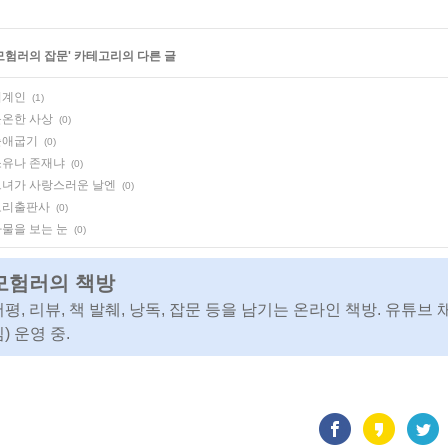
모험러의 잡문
' 카테고리의 다른 글
외계인
(1)
불온한 사상
(0)
출애굽기
(0)
소유나 존재냐
(0)
그녀가 사랑스러운 날엔
(0)
보리출판사
(0)
물을 보는 눈
(0)
모험러의 책방
서평, 리뷰, 책 발췌, 낭독, 잡문 등을 남기는 온라인 책방. 유튜브 
) 운영 중.