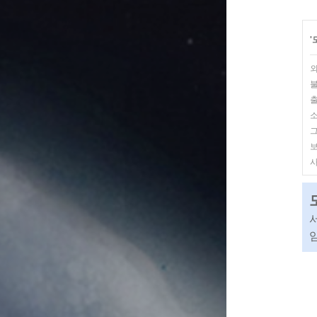
'
사
임