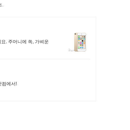
조.
요. 주머니에 쏙, 가벼운
닷컴에서!