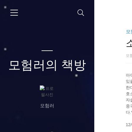
모
모
모험러의 책방
아
있
한
호소
자
모험러
중
다.
12/