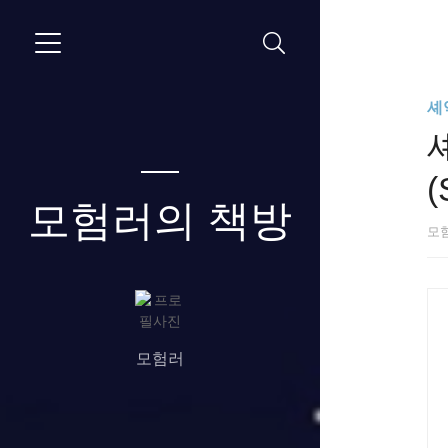
셰
(
모험러의 책방
모
모험러