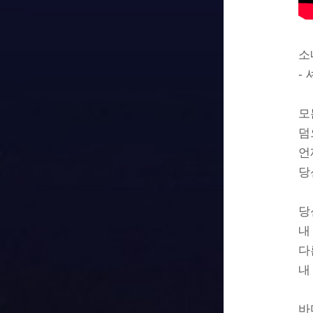
소네
- 
모
덤
언
당
당
내
다
내
바