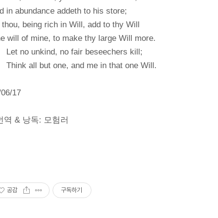
d in abundance addeth to his store;
thou, being rich in Will, add to thy Will
e will of mine, to make thy large Will more.
t no unkind, no fair beseechers kill;
ink all but one, and me in that one Will.
/06/17
 번역 & 낭독: 모험러
공감
구독하기