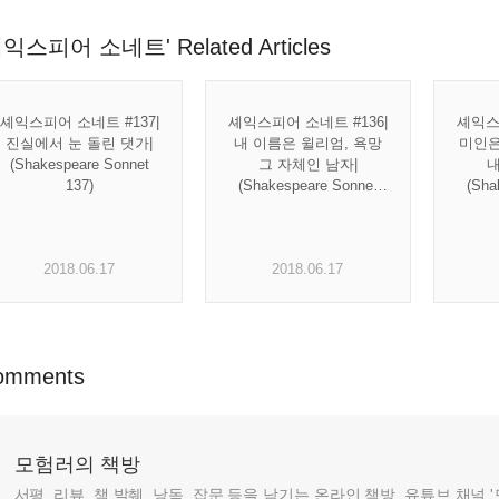
셰익스피어 소네트' Related Articles
셰익스피어 소네트 #137|
셰익스피어 소네트 #136|
셰익스피
진실에서 눈 돌린 댓가|
내 이름은 윌리엄, 욕망
미인은
(Shakespeare Sonnet
그 자체인 남자|
내
137)
(Shakespeare Sonnet
(Sha
136)
2018.06.17
2018.06.17
omments
모험러의 책방
서평, 리뷰, 책 발췌, 낭독, 잡문 등을 남기는 온라인 책방. 유튜브 채널