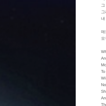
그
그
내
매
모
Wh
An
Mo
To
Wi
No
Sh
An
The