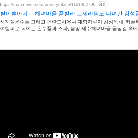
https://map.naver.com/p/entry/place/1191452706
광고
별이쏟아지는 해녀마을 풀빌라 르세라핌도 다녀간 감성
사계절온수풀 그리고 핀란드사우나 대형자쿠지 감성독채. 커플
여행피로 녹이는 온수풀과 스파, 불멍.제주해녀마을 돌담길 속