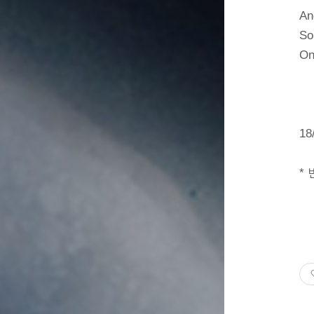
An
So 
On
Le
Th
18
*