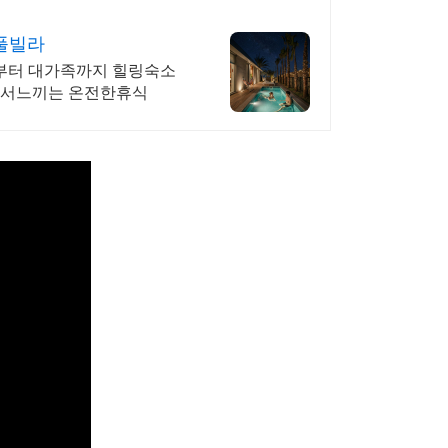
풀빌라
부터 대가족까지 힐링숙소
에서느끼는 온전한휴식