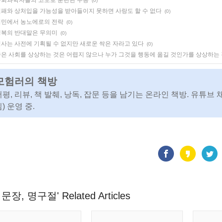
사회과학자들의 고도로 훈련된 무능
(0)
패와 상처입을 가능성을 받아들이지 못하면 사랑도 할 수 없다
(0)
시민에서 농노에로의 전락
(0)
행복의 반대말은 무의미
(0)
사는 사전에 기획될 수 없지만 새로운 싹은 자라고 있다
(0)
은 사회를 상상하는 것은 어렵지 않으나 누가 그것을 행동에 옮길 것인가를 상상하는
모험러의 책방
서평, 리뷰, 책 발췌, 낭독, 잡문 등을 남기는 온라인 책방. 유튜브 
) 운영 중.
문장, 명구절' Related Articles