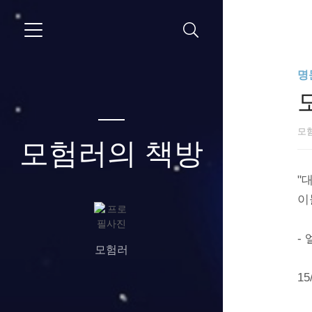
명
모
모험러의 책방
"
이
-
모험러
15