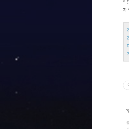
*
재
'
공