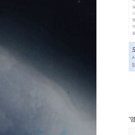
실
역
좋
임
'명