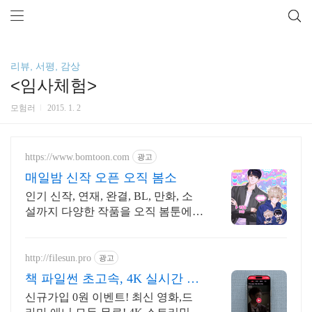
리뷰, 서평, 감상
<임사체험>
모험러
2015. 1. 2
https://www.bomtoon.com
광고
매일밤 신작 오픈 오직 봄소
인기 신작, 연재, 완결, BL, 만화, 소
설까지 다양한 작품을 오직 봄툰에서
만
http://filesun.pro
광고
책 파일썬 초고속, 4K 실시간 보
기!
신규가입 0원 이벤트! 최신 영화,드