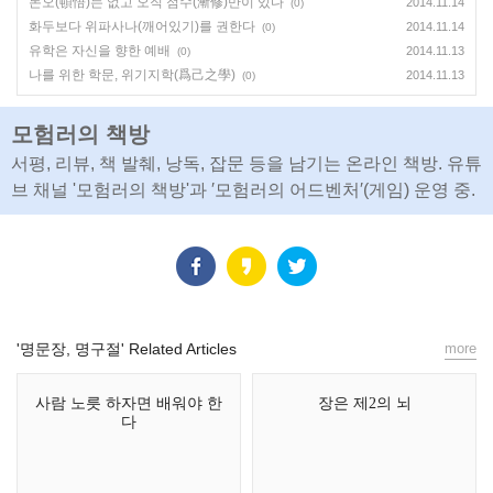
돈오(頓悟)는 없고 오직 점수(漸修)만이 있다
2014.11.14
(0)
화두보다 위파사나(깨어있기)를 권한다
2014.11.14
(0)
유학은 자신을 향한 예배
2014.11.13
(0)
나를 위한 학문, 위기지학(爲己之學)
2014.11.13
(0)
모험러의 책방
서평, 리뷰, 책 발췌, 낭독, 잡문 등을 남기는 온라인 책방. 유튜
브 채널 '모험러의 책방'과 ′모험러의 어드벤처′(게임) 운영 중.
'명문장, 명구절' Related Articles
more
사람 노릇 하자면 배워야 한
장은 제2의 뇌
다