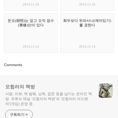
2014.11.16
2014.11.16
돈오(頓悟)는 없고 오직 점수
화두보다 위파사나(깨어있기)
(漸修)만이 있다
를 권한다
2014.11.14
2014.11.14
Comments
모험러의 책방
서평, 리뷰, 책 발췌, 낭독, 잡문 등을 남기는 온라인 책
방. 유튜브 채널 '모험러의 책방'과 ′모험러의 어드벤
처′(게임) 운영 중.
구독하기