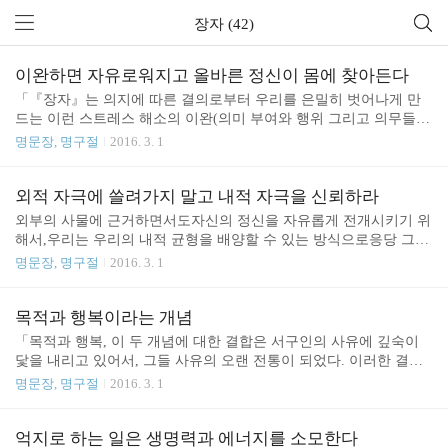
장자 (42)
이완하면 자유로워지고 올바른 정신이 몸에 찾아든다
「『장자』는 의지에 따른 결의로부터 우리를 은밀히 벗어나게 만
드는 이런 스트레스 해소의 이완(의미 부여와 행위 그리고 의무들로
부터의 이완)을 다양한 방식으로 표현하고 있다. 그럼에도 모든 것
명문장, 명구절
2016. 3. 1
은 항상 스토아 학파의 주제와 같은 어떤 것에서부터 시작하게 된다.
사실 죽음과 삶, 존속 또는 사라짐, 불행 또는 영광, 가난 또는 부유
함 등의 영고성쇠는 "개인적 조화를 어지럽히고, 가장 깊숙한 내면
외적 자극에 쓸려가지 말고 내적 자극을 신뢰하라
으로 침투할 만큼 중요하지는 않다". 그러나 그 배경에서는 스토아
외부의 사물에 근거하면서도자신의 정신을 자유롭게 전개시키기 위
학파와의 차이가 다시 한 번 은밀하게 나타나고 있다. "지혜"란 우리
해서,우리는 우리의 내적 균형을 배양할 수 있는 방식으로응당 그렇
가 이러한 영고성쇠를 뛰어넘어 "극복하고" 조화로운 삶을 "지속시
게 될 수밖에 없는 것을 신뢰해야만 한다. - 『장자』에서 16/03/18 *
명문장, 명구절
2016. 3. 1
키도록" 노력함(세상 그리고 자기 자신과 "소통"하는 가운데, 통(通)
프랑수아 줄리앙. (2014). 장자, 삶의 도를 묻다. (박희영, Trans.). 파
의 이중적 의미) 속에 있다. 그러한 경지에 이르면,..
주: 한울 에서 재인용. 2016/03/14 - 억지로 하는 일은 생명력과 에너
지를 소모한다2014/10/23 - 초학자가 해야 할 것은 명상2014/04/06 -
목적과 행복이라는 개념
자득(自得)을 추구하는 인간들의 공동체2013/04/08 - 독락(獨樂)장자
「목적과 행복, 이 두 개념에 대한 결합은 서구인의 사유에 깊숙이
프랑수아 줄리앙
닻을 내리고 있어서, 그들 사유의 오랜 전통이 되었다. 이러한 결합
은 그들 사유의 토양과 초석, 그리고 환경을 이루었다. 비로 이러한
명문장, 명구절
2016. 3. 1
결합 위에서 시작되고 끝나는 아리스토렐레스의 『니코마코스 윤리
학』(I, X)은 이러한 결합을 전제할 필요가 없이 자명한 것으로 놓고
있기 때문에, 그것의 시원으로 거슬러 올라가 보려고 하지도 않고 물
억지로 하는 일은 생명력과 에너지를 소모한다