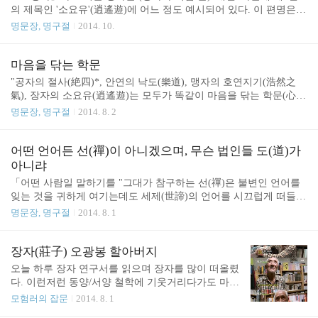
의 제목인 '소요유'(逍遙遊)에 어느 정도 예시되어 있다. 이 편명은
'행복한 방랑'(Happy Wandering) 또는 '목적지 없이 어슬렁거리기'(Go
명문장, 명구절
2014. 10.
ing Rambling without a Destination)로 번역되어왔다. 나 역시 말투가
어색해질까와 내가 궁리해낸 번역보다는 이런 번역들을 채택해왔
다. 그러나 이 번역들은 언어학적으로는 적절하지만 철학적으로는
마음을 닦는 학문
잘못된 번역이다. '유'(遊, wandering)란 자기가 꿈꾸는 곳이면 어느
"공자의 절사(絶四)*, 안연의 낙도(樂道), 맹자의 호연지기(浩然之
방향으로든 움직여 갈 수 있는 마음의 절대적 자유를 가리킨다. 그것
氣), 장자의 소요유(逍遙遊)는 모두가 똑같이 마음을 닦는 학문(心
은 초월 또는 초월적 행복의 상태를 달성한 이후에나 가능한 자유의
學)이다."** 14/08/20 * 절사(絶四): 무의(毋意: 억측), 무필(毋必: 집
명문장, 명구절
2014. 8. 2
단계이다. 이 상태는 오로지 영혼의 변화가 일어난 단계에서만 ..
착), 무고(毋固: 고집), 무아(毋我: 아집). ** 선영 지음, 박완식 편역,
심학
어떤 언어든 선(禪)이 아니겠으며, 무슨 법인들 도(道)가
아니랴
「어떤 사람일 말하기를 "그대가 참구하는 선(禪)은 불변인 언어를
잊는 것을 귀하게 여기는데도 세제(世諦)의 언어를 시끄럽게 떠들고
있다. 어느 곳에서 참선의 위대함을 취하겠는가"라고 하기에 나는
명문장, 명구절
2014. 8. 1
말하였다. "그렇지가 않다. 거위가 울고 까치가 지저귀는 것이 모두
가 타고난 천기(天機)에서 스스로 움직인 것이며, 개미가 무더기로
모이고 벌들이 노니는 것이 모두가 신령한 이치로 귀결된다. 이와 같
장자(莊子) 오광봉 할아버지
다면 어떤 언어이든 선이 아니겠으며, 무슨 법인들 도가 아니랴. 하
오늘 하루 장자 연구서를 읽으며 장자를 많이 떠올렸
물며 분별지를 버리고 주관적인 회포를 잊는 담론이 어찌 참선으로
다. 이런저런 동양/서양 철학에 기웃거리다가도 마음
들어가는 초보의 경지가 아니랴. 또한 선은 나라는 아집이 본성을 가
이 어지럽거나 그늘이 지려고 할 때면 어김없이 장자
모험러의 잡문
2014. 8. 1
렸기 때문에 아집을 타파함으로써 선의 이치에 도달함이 아니겠느
로 돌아오게 된다. 오늘 인터넷에서 여든이 넘은 나
냐. 노자는 이러한 경지에 먼저 올랐던 것이다. 가령 세상을..