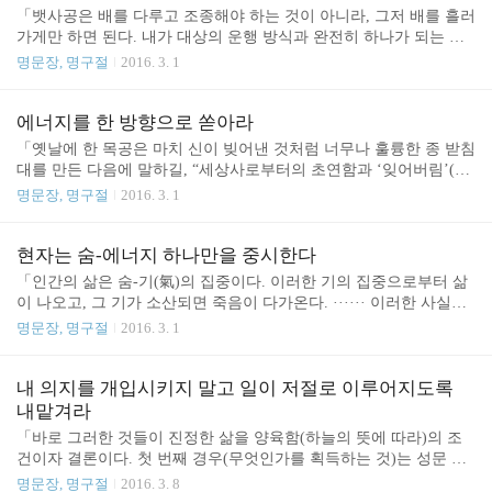
음을 던지지도 않는다.」* 16/03/18 * 프랑수아 줄리앙. (2014). 장자,
「뱃사공은 배를 다루고 조종해야 하는 것이 아니라, 그저 배를 흘러
삶의 도를 묻다. (박희영, Trans.). 파주: 한울. 2013/08/07 - 인생은 그
가게만 하면 된다. 내가 대상의 운행 방식과 완전히 하나가 되는 이
냥 있는 그대로 있다2014/09/02 - 동양철학이 철학이냐? 불교가 종교
러한 궁극의 단계에서는, “그것이 어떻게 그렇게 되는지에 대해 나
명문장, 명구절
2016. 3. 1
냐?2015/09/07 - 현자는 더는 의미의 문제를 제기하지..
는 전혀 깨닫지 못하는 가운데, 그렇게 되는 것이다”. 그것은 필연적
으로 그렇게 된다. 즉, 그것은 “자연스럽게” 될 뿐만 아니라, “명”이
되는 것이다. 우리가 물 안에 있는 이 헤엄치는 자를 따라가듯이, 우
에너지를 한 방향으로 쏟아라
리는 땅 위에 있는 무용수를 따라가 볼 수 있다. 무용수는 완벽하게
「옛날에 한 목공은 마치 신이 빚어낸 것처럼 너무나 훌륭한 종 받침
춤을 추는데, 그 이유는 그의 모든 동작들이 마치 “명”에 따라 행해
대를 만든 다음에 말하길, “세상사로부터의 초연함과 ‘잊어버림’(보
지듯 ― 장자에서 매우 적절하게 언급되고 있는 것처럼 ― 부지불식
상과 칭송에 대한 잊어버림 그리고 자기 자신의 존재에 대한 잊어버
명문장, 명구절
2016. 3. 1
간에 이루어지기 때문이다. 무용수는 그를 이끄는 이러한 춤의 운행
림)을 통해 내가 깨달은 진리는 나의 ‘호흡-에너지’를 낭비하지 않아
성에 내재해 있는 순수 논리가 자신의 온몸..
야 한다는 것이다”(19장, 곽경번 판, p.658). 그런데 이러한 경험은 모
든 사람이 가장 쉽게 공유할 수 있는 것이다. 내가 생각하건대, 피카
현자는 숨-에너지 하나만을 중시한다
소는 목공의 이러한 고백에 가장 훌륭한 해석을 제공해주고 있다.
「인간의 삶은 숨-기(氣)의 집중이다. 이러한 기의 집중으로부터 삶
“각각의 존재는 같은 양의 에너지를 갖고 있다. 평범한 사람은 이 에
이 나오고, 그 기가 소산되면 죽음이 다가온다. ······ 이러한 사실에
너지를 수만 갈래로 나누어 소모한다. 나는 모든 에너지를 단 하나의
근거해, 장자는 “세계 전체를 관통하며 그것을 교통하게 만드는 것
명문장, 명구절
2016. 3. 1
방향, 즉 그림에 쏟아붓고, 그것을 위해 나머지 것들 ― 당신과 그 밖
은 모든 것을 단일하게 묶어주는 바로 이러한 기이다”라고 말한다(2
의 모든 사람들, 심지어 나 자..
2장, 곽경번 판, p.733). 이 간결한 경구는 매우 중요한데, 그 이유는
그것이 무엇보다도 우선 서구인은 상상하기 어려울 만큼 급진적으
내 의지를 개입시키지 말고 일이 저절로 이루어지도록
로 관념론과 유물론의 대립을 해체시키고 있기 때문이다. 그러한 언
내맡겨라
명은 그것이 지닌 철저한 자연주의적 특징 ― 현상계를 넘어서고, 그
「바로 그러한 것들이 진정한 삶을 양육함(하늘의 뜻에 따라)의 조
것과 단절된 다른 세계에 속하는 것은 아무것도 도입되지 않는다는
건이자 결론이다. 첫 번째 경우(무엇인가를 획득하는 것)는 성문 앞
의미에서 ― 때문에, 쉽사리 유물론적이라고 규정될 수 있다. 그러나
에서 근무하는 세금 징수원의 예에서 볼 수 있다. 그는 성문을 통과
명문장, 명구절
2016. 3. 8
그렇게 규정하는 것은 여기에서의 원인이..