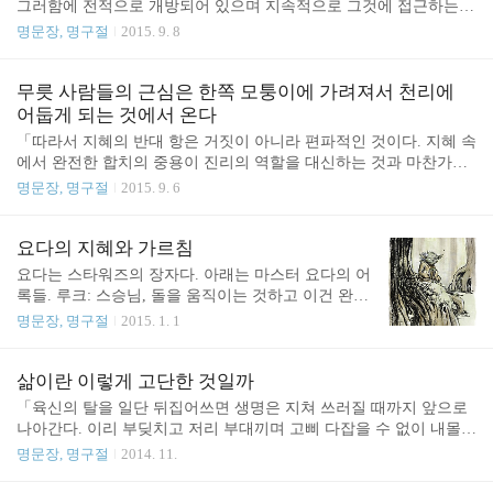
그러함에 전적으로 개방되어 있으며 지속적으로 그것에 접근하는
화해, 삶을 쇄신시키지는 못하게 될 것이기 때문이다. 사실 새롭게
것이다. 반면에 지혜를 잃는 것은 편파성 속에 잠기는 것이기 때문에
명문장, 명구절
2015. 9. 8
거듭남의 기술은 이 두 극단을 번갈아 채택하는 것이다. 공자(보통
자신의 마음이 개인적 관점 속에서 구성되도록 내버려두는 것이다.
장자는 공자를 냉소적으로 묘사하지만, 여기에서는 분명히 중용의 ..
기원전 4세기의 도가 사상가인 장자에게 현자는 항상 동일한 것으로
머물러 있으며, 따라서 자신의 견해라고 말할 수도 있을 확고한 견해
무릇 사람들의 근심은 한쪽 모퉁이에 가려져서 천리에
를 가지고 있지 않다. 바로 장자가 고대 중국에서 도의 총체성을 더
어둡게 되는 것에서 온다
이상 못 보게 만드는 여러 관점의 분열이 어디서 기인하는지를 가장
「따라서 지혜의 반대 항은 거짓이 아니라 편파적인 것이다. 지혜 속
잘 밝혀 보여줄 것이다. 지혜의 상실은 그가 '성심成心', 즉 생겨난 마
에서 완전한 합치의 중용이 진리의 역할을 대신하는 것과 마찬가지
음이라고 (우리가 선입견을 가진 마음이라고 말하듯) 부르는 것과
로, 편파성은 철학에서 오류가 차지하고 있는 중요성을 갖고 있다.
명문장, 명구절
2015. 9. 6
관련이 있다. 다시 말해 '우리가 몸을 받게 되면'..
맹자가 주장하는 것처럼, 타인의 '담론들을 이해하는 것' 그리고 여
러 학파들 사이의 토론에서 적대적인 입장들을 드러내는 것은 그들
의 이론이 거짓이라고 증명하는 것이 아니라, 그 이론들에서 결핍된
요다의 지혜와 가르침
것을 강조하고 따라서 그 결핍된 것들이 어떻게 발생하는지를 보여
요다는 스타워즈의 장자다. 아래는 마스터 요다의 어
주는 것이다. 우리는 그 사실을 기원전 3세기의 순자에게서도 검증
록들. 루크: 스승님, 돌을 움직이는 것하고 이건 완전
할 수 있을 것이다. 순자는 묵가와 동시대를 살았으며 추론의 논리적
히 달라요. 요다: 아니. 전혀. 차이는 오직 네 마음 속
명문장, 명구절
2015. 1. 1
엄격성에 매우 예민했으며, 고대 중국에서 논박의 실천을 가장 잘 발
에만 있을 뿐이다. 너는 기존에 배운 관념을 버려야
전시킨 인물이다. 순자는 마음의 '통치적' 역할에 가치를 두었..
해. Luke: Master, moving stones around is one thing. Th
is is totally different. Yoda: No! No different! Only diffe
삶이란 이렇게 고단한 것일까
rent in your mind. You must unlearn what you have lear
「육신의 탈을 일단 뒤집어쓰면 생명은 지쳐 쓰러질 때까지 앞으로
ned. 루크: 알았어요. 한번 시도해볼게요. 요다: 아냐!
나아간다. 이리 부딪치고 저리 부대끼며 고삐 다잡을 수 없이 내몰리
한다, 하지 않는다가 있을 뿐이야. 해보는 건 없어. L
는 삶! 참으로 슬프지 아니한가. 일평생을 수고하고도 그 열매를 누
명문장, 명구절
2014. 11.
uke: All right. I give it a try. Yoda: No. Try ..
리지 못하고, 정신없이 뛰어다니면서도 무엇을 위해서인지 모른다.
애달픈 노릇이 아니랴. 사람들은 영원을 말한다만 그것은 쓸데없는