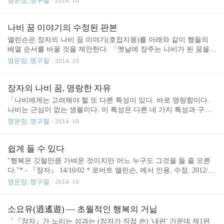
명문장, 명구절
2014. 10.
렇게 하지 못합니다. 어느 거위를 잡아야 할지 여쭙겠습니다." 그 주
야 한다. 도(道)는 그 자신을 도라고 부르지 않는다. 물론 도는 절대
인이 말했다. "꽥꽥거릴 수 없..
적으로 침묵한다. 우리는 말할 수밖에 없지만, 우리가 제시하는 기술
은 거짓일 수밖에 없다. 어떤 기술이든 주체/대상의 이분법을 필연적
나비 꿈 이야기의 수정된 판본
으로 수반하며, 따라서 우리가 도에 대해 말하는 것은 거짓일 수밖에
앨린슨은 장자의 나비 꿈 이야기(호접지몽)를 아래와 같이 행들의
없다. 우리는 도 개념을 신화라고 부를 수 있을 뿐이다. 신화는 절대
배열 순서를 바꿀 것을 제안한다. 「옛날에 장주는 나비가 된 꿈을
적으로 거짓도 아니고 절대적으로 참도 아니다. 그것은 우리가 사물
꾸었다. 나비는 자기가 원하는 곳으로 훨훨 날아다녔다. 그는 자신이
명문장, 명구절
2014. 10.
들의 존재 방식을 설명하기 위해 제안하는 가장 그럴 듯한 이야기,
장주인 줄 몰랐다. 사실 그는 자기가 나비가 된 꿈을 꾸고 있는 장주
즉 없어서는 안 될 허구이다. 피카소가 예술에 대..
인지, 장주인 꿈을 꾸고 있는 나비인지를 알지 못했다. 갑자기 그는
깨어난다. 그는 자기가 장주라는 걸 깨닫는다. 그러므로 장주와 나비
장자의 나비 꿈, 명랑한 자유
사이에는 반드시 어떤 구분이 있어야만 한다. 이것이 변화이다.」* 1
「나비에게는 고려해야 할 또 다른 특성이 있다. 바로 명랑함이다.
4/10/04 * 로버트 앨린슨, 장자
나비는 근심이 없는 생물이다. 이 특성은 다른 네 가지 특성과 구분
된다. 이것은 은유적으로 네 가지 특성과는 조금 다른 목적에 기여하
명문장, 명구절
2014. 10.
기 때문이다. 나비의 명랑함은 나비의 태도이지 나비에 대한 물리적
묘사의 일부분이 아니다. 나비의 명랑함은, 말하자면 변화의 결과를
반영한다. 변화의 결과는 나비로서는 자기 희열인 동시에 해방감이
쉽게 들 수 있다
다. 이것은 나의 억측으로 보일지도 모르지만, 독자의 입장에서 우리
"행복은 깃털만큼 가벼운 것이지만 어느 누구도 그것을 들 줄 모른
는 나비하면 그런 특성들을 떠올린다. 중요한 것도 바로 이 점이다.
다."* - 『장자』 14/10/02 * 로버트 앨린슨, 에서 인용, 수정. 2012/0
나비는 변화한 후 잠깐밖에 살 수 없음에도 불구하고 아주 명랑하며
6/29 - 가장 최소한의 것이 주는 행복
명문장, 명구절
2014. 10.
행복해 보이는 생물이다. 우리는 나비가 명랑하고 근심이 없다고 생
각하며 이 근심 없는 명랑함을 자유와 결부시킨다. 따라..
소요유(逍遙遊) ― 초월적인 행복의 거닒
「『장자』가 노리는 성과는 (장자가 직접 쓴) '내편' 가운데 제1편