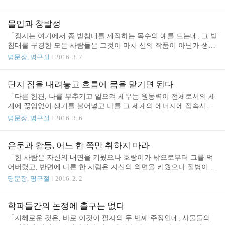
하는 행인들로부터 돈을 내라고 요구하거나 강요할 필요도 없이 세
금을 거두어들인다(20장, 곽경번 판, p.677). 그는 어떻게 그렇게 할
수 있는가? 그는 “분명히” 돈을 받긴 하지만, 정확히 계산하지도 애
몰입과 창발성
쓰지도 않으면서 “대충” 받는다. 사람들은 그를 “멍청한 사람”이라
「장자는 여기에서 종 받침대를 제작하는 목수의 예를 드는데, 그 받
고 말할지도 모른다(자신의 내적 삶을 외부의 영향을 전혀 받지 않
침대를 구경한 모든 사람들은 그것이 마치 신의 작품이 아닌가 생각
도록 영위하는 사람은 겉으로 보면 멍청한 사람으로 보이기 마련이
할 정도로 경탄을 금치 못한다. 도대체 어떠한 “기술”을 가지고 있는
명문장, 명구절
2016. 3. 7
다). 그는 자신의 임무에만 집중할 뿐, 어떠한 사람 ― 세금 지불을
지에 대해 질문을 받자, 그 목수는 대뜸 어떠한 기술도 갖고 있지 않
거부하는 “폭력적인 사람”이든, 자신이 지불할..
다는 제스처를 취하면서 종 받침대를 제작할 때의 마음 자세를 설명
해준다. 즉, 그는 매일매일 똑같이, “이익”이나 “보상”을 받을 것을
단지 짐을 내려놓고 흐름에 몸을 맡기면 된다
또는 “칭찬”을 듣거나 “비난”을 받을 것을 전혀 염두에 두지 않고, 궁
「다른 한편, 나를 부추기고 일으켜 세우는 원동력이 전체로서의 세
극적으로는 왕궁뿐만 아니라 “자신의 몸 내지 사지”까지도 잊어버린
계에 끊임없이 생기를 불어넣고 나를 그 세계의 에너지에 접속시키
경지에서, 모든 외부의 걱정거리를 잊은 채 오직 능숙한 솜씨에만 전
면, 나를 움직이게 만드는 이러한 반응성은 나의 에너지를 전혀 사용
명문장, 명구절
2016. 3. 6
신경을 집중시키며 숲 속으로 들어간다. 숲 속에서 그는 우선 “외형
하지 않고도 나를 지탱시키면서 활력 있게 만들어준다. 반면에 “욕
이 완벽한 나무의 천상적 본성”에 대해..
망은 깊고, 하늘로부터 오는 원동력은 피상적이 되면”, ― 장자는 간
결하지만 핵심을 찔러 언급하길 ― 달리 말해 (욕망으로부터 나오
은둔과 활동, 어느 한 쪽만 취하지 마라
는) 외적 자극이 강하면, 나를 생명력의 원천 그 자체에 연결시키는
「한 사람은 자신의 내면을 키웠으나 호랑이가 밖으로부터 그를 먹
내적 자극은 약화되어 나타나고 희석되며 시들어진다. 왜냐하면 그
어버렸고, 반면에 다른 한 사람은 자신의 외면을 키웠으나 질병이 그
럴 경우, 내적 자극은 전적으로 외적 자극의 지배를 받아 약화될 수
를 내부로부터 공격했다. 이 둘 중 어느 누구도 자신의 배후에서 어
명문장, 명구절
2016. 2. 2
밖에 없기 때문이다. 이로부터 우리는 장자가 욕망에 대해 도덕적으
슬렁거렸던 불운을 후려쳐 물리칠 줄은 몰랐던 것이다. 진정으로 생
로 비난하지도 금욕주의의 미덕으로 회귀할 것을 주장하지도 않고 ..
명을 보양하는 길은 그러므로 이 두 극단 사이에 있다. 그러나 우리
는 중용이 단순히 은둔적 삶과 사회적 삶이라는 두 극단으로부터 동
학파들간의 논쟁에 출구는 없다
등한 거리에 있는 것으로 잘못 이해해서는 안 된다. 왜냐하면 양 극
「지혜로운 것은, 바로 이것이 필자의 두 번째 주장인데, 사물들의
단의 삶으로부터 단순히 등거리만 유지하는 삶은 불가피하게 고정