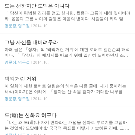
떠들썩. 육신은 해체되고 그에 따라 정신도 흩어진다. 참으로 애달프
도는 선하지만 도덕은 아니다
지 아니한가. 삶이란 이렇게 곤고한 것일까. 다른 사람은 아무렇지도
「 당신이 평범한 진리를 얻고 싶다면, 옳음과 그름에 대해 잊어버려
않은데 나만 이리 곤고히 여기는 것인가······ 잠들었을 때 막혀 있던
라. 옳음과 그름 사이의 갈등은 마음의 병이다. 사람들이 위의 말에
정신은 깨어나면 활동을 시작한다. 주어지는 상황과 얽혀 날마다 이
각기 다르게 대응을 한다는 점은 매우 의미심장하다. 어떤 사람들은
명문장, 명구절
2014. 10.
어지는 씨름질. 어떤 이는 설렁설렁, 어떤 이는 노련하게, 어떤 이는
위의 구절이 아름답고, 멋지며, 매우 현명하며 상당한 도움이 된다고
음험하게. 자잘한 걱정거리에 잠 못 들다 거대..
말한다. 반면에 다른 사람들은 그 구절을 끔찍하고, 사악하며, 정신
적으로 이상이 있으며, 가장 파괴적이라고 한다. 내가 한 친구에게
그냥 자신을 내버려두라
그 구절을 읽어주었더니 그는 "그것은 사디즘으로 유명한 사드가 쓴
아래 글은 『장자』의 '꽥꽥거린 거위'에 대한 로버트 앨린슨의 해석
것일지도 모르겠다"고 말했다. 그 친구의 말은 옳다! 그 구절은 사드
이다. 「『장자』의 메시지를 따르기 위해 열심히 노력하면서 조용
가 쓴 것일 수도 있다. 한편 그것은 노자가 쓴 것일 수도 있다. 그렇
히 있던 거위는 그 메시지를 잘못 이해하였다. 노력하는 바로 그 행
명문장, 명구절
2014. 10.
지만 두 사람의 의도에는 큰 차이점이 있을 것이다. '도덕의 초월'이
위가 잘못 이해했음을 보여준다. 목적없음을 목적으로 삼는 바로 그
라는 말이 어떤 사람의 마음에는 공포를 ..
시도(조용히 있는 것이 더 바람직하다는 식으로)가 잘못인 것이다.
조용히 침묵하고 있는 거위는 완고한 신비주의자에 대한 은유이다.
꽥꽥거린 거위
완고한 신비주의자는 모든 말들을 무용하다고 보는 사람이다. 어떤
이 일화에 대한 로버트 앨린슨의 해석은 다음 글에. 내가 좋아하는
것도 말해질 수 없고, 따라서 아무 것도 말하지 않는 것이 상책이라
해석(이야기)은 아래에. 「장자는 산 속을 걷다가 거대한 나무를 한
는 것이다. 그러나 이것은 어리석은 신비주의이고, 이것이야말로 정
그루 보았다. 그 나무는 가지와 잎이 무성했다. 한 나무꾼이 그 곁에
명문장, 명구절
2014. 10.
말로 어리석은 거위이다. 정말로 어리석은 거위는 조용히 침묵하는
멈춰섰으나 그것을 전혀 베려고 하지 않았다. 장자가 그 이유를 묻자
거위이다. 침묵하는 거위는 거위답지 않다는 바로 그 점에서 어..
나무꾼이 대답했다. "저것은 아무 쓸모가 없소." 장자가 말했다. "이
나무는 가치 없기 때문에 천수를 누릴 수 있었다." 장자는 산에서 내
도(道)는 신화요 허구다
려와 옛 친구의 집에 하룻밤을 묵게 되었다. 그 친구는 기뻐하면서
「나는 왜 도(道)나 자기 변화라는 개념을 신화로 부르기를 고집하
그의 아들에게 거위 한 마리를 잡아서 조리할 것을 명했다. 그러나
는 것일까? 도달해야 할 궁극적 목표를 어떻게 기술하든 간에, 그 기
아들이 말했다. "한 마리는 꽥꽥 울어댈 수 있고, 다른 한 마리는 그
술은 결국 주체와 대상의 관점에서 이루어지는 것임을 염두에 두어