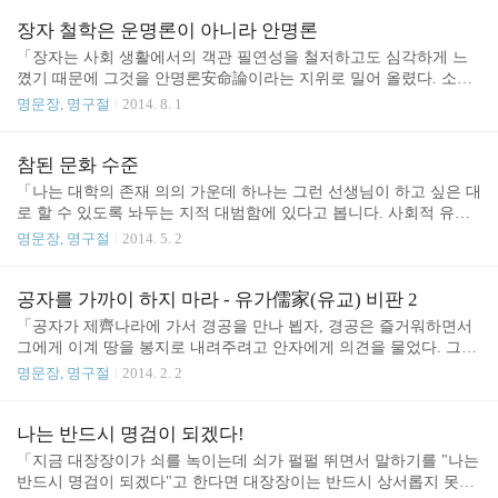
이에 매일 새벽 4시 일어나 장애가 있는 손으로 하루
10시간 신문배달을 하고, 신문배달이 끝나면 독거노
장자 철학은 운명론이 아니라 안명론
인과 어려운 사람들을 도우려 야밤에 파지를 주우러
「장자는 사회 생활에서의 객관 필연성을 철저하고도 심각하게 느
다니고, 한밤중에 집에 돌아와서는 독서에 여념이 없
꼈기 때문에 그것을 안명론安命論이라는 지위로 밀어 올렸다. 소위
는 오광봉 할아버지를 보았다. 작은 단칸방에는 , , , ,
안명론과 숙명론은 대체로 일치하지만 장자 사상에서 중요한 점은
명문장, 명구절
2014. 8. 1
, , , , 등등 이천여 권이 넘는 책이 사면에 빽빽이 들
명命의 기원이나 명의 내용을 해석하는데 있지 않고 또 운명에 저항
어차 있었다. 월급 90만 원에서 매달 20-30만 원 어치
할 수 없다는 것을 일반적으로 강조하는 데 있는 것도 아니다. 장자
는 꼭 책을 사신다고 한다. 할아버지의 기품이 그대
는 명을 변경시킬 수 없는 것이라고 말할 때 안명무위安命無爲의 합
참된 문화 수준
로 드러나는 고아한 서재였다. 송宋나라 몽성蒙城 사
리성을 논증하고 안명무위를 기초로 해서 정신적인 자유를 추구해
「나는 대학의 존재 의의 가운데 하나는 그런 선생님이 하고 싶은 대
람 장자는 옻나무밭을 관리하며..
야 한다고 주장하는 데에 중점을 두었다. 따라서 안명론의 관점이 운
로 할 수 있도록 놔두는 지적 대범함에 있다고 봅니다. 사회적 유용
명론의 관점보다 장자 철학의 특징을 더 잘 반영할 수 있다.」* 14/0
성이란 견지에서 보자면 아카쓰카 선생의 장자 연구는 내내 책으로
명문장, 명구절
2014. 5. 2
8/10 * 리우샤오간, 2014/08/10 - 장자(莊子) 오광봉 할아버지 2013/0
공개되지도 않고 매년 고작 대여섯 학생을 상대로 강독한 것으로 끝
7/09 - 운명 2012/08/08 - 있..
나버리는 것이니 의미가 없다고 해도 할 말이 없을지 모릅니다. 그러
나 인간의 문화 활동의 가장 대단한 점은 대체로 사회적 유용성이 전
공자를 가까이 하지 마라 - 유가儒家(유교) 비판 2
무한 곳에서 이루어진다는 것입니다. 유용성은 전무하지만 극소수
「공자가 제齊나라에 가서 경공을 만나 뵙자, 경공은 즐거워하면서
라도 진실로 그 가치를 알 만한 사람이 '매우 훌륭하다'고 인정하는
그에게 이계 땅을 봉지로 내려주려고 안자에게 의견을 물었다. 그러
문화 행위를 그 사회가 얼마나 지원해 줄 수 있느냐, 그것이 한 사회
나 안자는 이렇게 반대하였다. "안 됩니다. 저들은 오만하면서 자신
명문장, 명구절
2014. 2. 2
의 참된 문화 수준을 보여주는 것이라고 봅니다.」* - 다치바나 다카
만이 옳다고 하는 이들로서, 아랫사람을 교화시킬 수 없습니다. 또
시 그러나 요즘 대학 문화에서는 단기적으로 성과를 내지..
백성을 느슨하게 하여 백성과 정치를 친밀하게 하지 못합니다. 그런
가 하면 천명天命만 세워놓고 일에는 게을러, 직무를 맡길 수 없습니
나는 반드시 명검이 되겠다!
다. 게다가 장례에 너무 돈을 들여 백성과 나라를 파국으로 몰고 가
「지금 대장장이가 쇠를 녹이는데 쇠가 펄펄 뛰면서 말하기를 "나는
며, 상喪을 너무 오래 끌어 슬퍼하느라 세월을 허비하니, 백성을 자
반드시 명검이 되겠다"고 한다면 대장장이는 반드시 상서롭지 못한
식처럼 사랑할 수 없는 자들입니다. 안으로는 스스로 실행하기 힘든