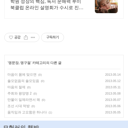
학원 가맹문의를 환영합니다.
학원 성장의 핵심, 독서 문해력 루미
북클럽 온라인 설명회가 수시로 진행
됩니다. 1:1 개인 맞춤형, 교과수록도
서, 연계 도서 독서로 어휘력, 문해력
완성
공감
구독하기
'
명문장, 명구절
' 카테고리의 다른 글
마음이 몸에 맞으면
2013.05.14
(0)
쓸모없음의 쓸모있음
2013.05.12
(0)
마음의 절제
2013.05.11
(0)
주희와 왕양명 2
2013.05.08
(0)
만물이 일체라면서 왜
2013.05.07
(0)
조선 시대 먹방
2013.05.06
(0)
움직임과 고요함은 하나다
2013.05.05
(1)
모험러의 책방