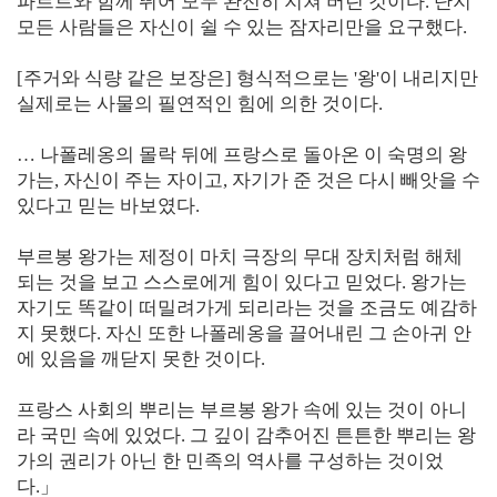
파르트와
함께
뛰어
모두
완전히
지쳐
버린
것이다
.
단지
모든
사람들은
자신이
쉴
수
있는
잠자리만을
요구했다
.
[
주거와
식량
같은
보장은
]
형식적으로는
'
왕
'
이
내리지만
실제로는
사물의
필연적인
힘에
의한
것이다
.
…
나폴레옹의
몰락
뒤에
프랑스로
돌아온
이
숙명의
왕
가는
,
자신이
주는
자이고
,
자기가
준
것은
다시
빼앗을
수
있다고
믿는
바보였다
.
부르봉
왕가는
제정이
마치
극장의
무대
장치처럼
해체
되는
것을
보고
스스로에게
힘이
있다고
믿었다
.
왕가는
자기도
똑같이
떠밀려가게
되리라는
것을
조금도
예감하
지
못했다
.
자신
또한
나폴레옹을
끌어내린
그
손아귀
안
에
있음을
깨닫지
못한
것이다
.
프랑스
사회의
뿌리는
부르봉
왕가
속에
있는
것이
아니
라
국민
속에
있었다
.
그
깊이
감추어진
튼튼한
뿌리는
왕
가의
권리가
아닌
한
민족의
역사를
구성하는
것이었
다
.
」