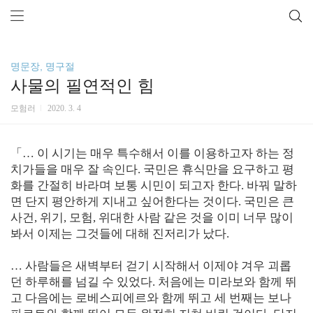
명문장, 명구절
사물의 필연적인 힘
모험러
2020. 3. 4
「…
이
시기는
매우
특수해서
이를
이용하고자
하는
정
치가들을
매우
잘
속인다
.
국민은
휴식만을
요구하고
평
화를
간절히
바라며
보통
시민이
되고자
한다
.
바꿔
말하
면
단지
평안하게
지내고
싶어한다는
것이다
.
국민은
큰
사건
,
위기
,
모험
,
위대한
사람
같은
것을
이미
너무
많이
봐서
이제는
그것들에
대해
진저리가
났다
.
…
사람들은
새벽부터
걷기
시작해서
이제야
겨우
괴롭
던
하루해를
넘길
수
있었다
.
처음에는
미라보와
함께
뛰
고
다음에는
로베스피에르와
함께
뛰고
세
번째는
보나