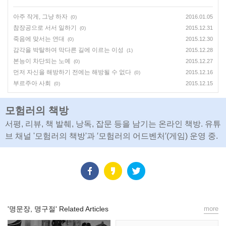
아주 작게, 그냥 하자
2016.01.05
(0)
참장공으로 서서 일하기
2015.12.31
(0)
죽음에 맞서는 연대
2015.12.30
(0)
감각을 박탈하여 막다른 길에 이르는 이성
2015.12.28
(1)
본능이 차단되는 노예
2015.12.27
(0)
먼저 자신을 해방하기 전에는 해방될 수 없다
2015.12.16
(0)
부르주아 사회
2015.12.15
(0)
모험러의 책방
서평, 리뷰, 책 발췌, 낭독, 잡문 등을 남기는 온라인 책방. 유튜
브 채널 '모험러의 책방'과 ′모험러의 어드벤처′(게임) 운영 중.
'명문장, 명구절' Related Articles
more