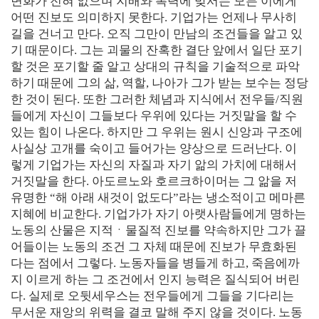
변화가 전혀 없으며 지배와 폭력에 맞서는 모든 이에게
어떤 진보도 의미하지 못한다. 기업가는 언제나 무사히
길을 건너고 만다. 오직 그만이 만남의 조건들을 알고 있
기 때문이다. 그는 괴물의 잔혹한 결단 앞에서 일단 포기
할 것은 포기할 줄 알고 상대의 규칙을 기술적으로 파악
하기 때문에 그의 삶, 역할, 나아가 그가 받는 보수는 정당
한 것이 된다. 또한 그러한 체념과 지식에서 전우들/직원
들에게 자신이 그들보다 우위에 있다는 거짓말을 할 수
있는 힘이 나온다. 하지만 그 우위는 원시 신앙과 구조에
사실상 고개를 숙이고 들어가는 양상으로 드러난다. 이
렇게 기업가는 자신의 자질과 자기 앎의 가치에 대해서
거짓말을 한다. 아도르노와 호르크하이머는 그 앎을 저
유명한 “해 아래 새것이 없도다”라는 냉소적이고 메마른
지혜에 비교한다. 기업가가 자기 아랫사람들에게 명하는
노동의 산물은 지적ㆍ물질적 진보를 약속하지만 그가 끌
어들이는 노동의 조건 그 자체 때문에 진보가 무효화된
다는 점에서 그렇다. 노동자들을 병들게 하고, 죽음에까
지 이르게 하는 그 조건에서 인지 능력은 질식되어 버린
다. 실제로 오뒷세우스는 전우들에게 그들을 기다리는
무서운 재앙의 위력을 결코 말해 주지 않을 것이다. 노동