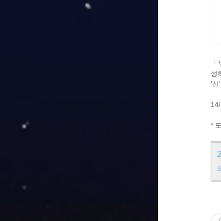
「
성
'
14/
* 