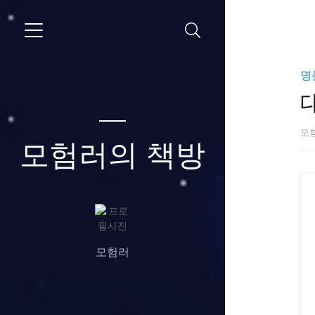
명
모
모험러의 책방
모험러