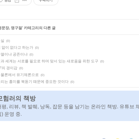
공감
구독하기
명문장, 명구절
' 카테고리의 다른 글
진실
(0)
 앎이 없다고 하는가
(0)
공멸이냐 공존이냐
(0)
과 세계는 서로를 필요로 하며 맞서 있는 새로움을 위한 도구
(0)
F의 경이감
(0)
유물론에서 유기체론으로
(0)
리는 흥미를 북돋기 때문에 중요한 것이다
(0)
모험러의 책방
서평, 리뷰, 책 발췌, 낭독, 잡문 등을 남기는 온라인 책방. 유튜브 
) 운영 중.