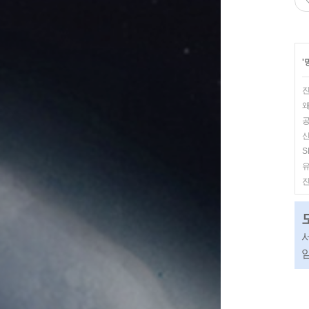
'
왜
신
S
진
임