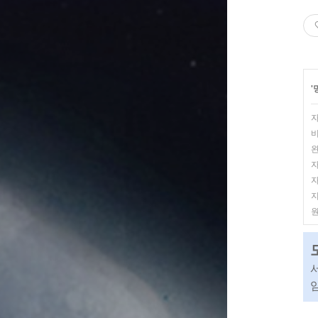
'
비
완
자
지
임