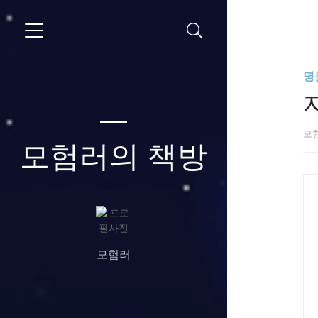
명
모
모험러의 책방
모험러