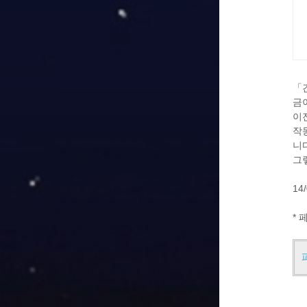
「
금
이
작
니
그
14/
* 