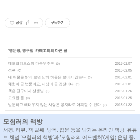
공감
구독하기
'
명문장, 명구절
' 카테고리의 다른 글
데모크리토스의 다중우주론
2015.02.07
(0)
성숙
2015.02.05
(0)
내 허물을 밝게 보면 남의 허물은 보이지 않는다
2015.02.01
(0)
체험이 곧 법문이요, 세상이 곧 경전이다
2015.02.01
(0)
책은 친구이자 선생님
2015.01.26
(0)
고요한 물
2015.01.25
(0)
발분하고 애태우지 않는 사람은 공자라도 어찌할 수 없다
2015.01.22
(0)
모험러의 책방
서평, 리뷰, 책 발췌, 낭독, 잡문 등을 남기는 온라인 책방. 유튜
브 채널 '모험러의 책방'과 ′모험러의 어드벤처′(게임) 운영 중.