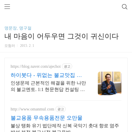
명문장, 명구절
내 마음이 어두우면 그것이 귀신이다
모험러
2015. 2. 1
https://blog.naver.com/ajechoi
광고
하이붓다 - 위없는 불교맛집 지
공선사TV 유튜브 운영
인생문제 근본적인 해결을 위한 나만
의 불교멘토. 1:1 현문현답 컨설팅 바
른수행. 사주알고리즘, 붓다 장애를
말하다(2016우수출판콘텐츠) 저자와
의 특별한 만남
http://www.omanmul.com
광고
불교용품 무속용품전문 오만물
불상 탱화 유기 법단제작 신복 국악기 촛대 향로 염주