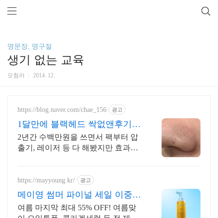
명문장, 명구절
생기 없는 교육
모험러
2014. 12.
https://blog.naver.com/chae_156
광고
1달만에 블랙헤드 싹없앤후기
(시술X)
2년간 수백만원을 쓰면서 팩부터 압
출기, 레이저 등 다 해봤지만 효과가
없더라고요
https://mayyoung.kr/
광고
메이영 썸머 파이널 세일 이중세
안 한 번에! 올킬세안
여름 마지막 최대 55% OFF! 여름맞