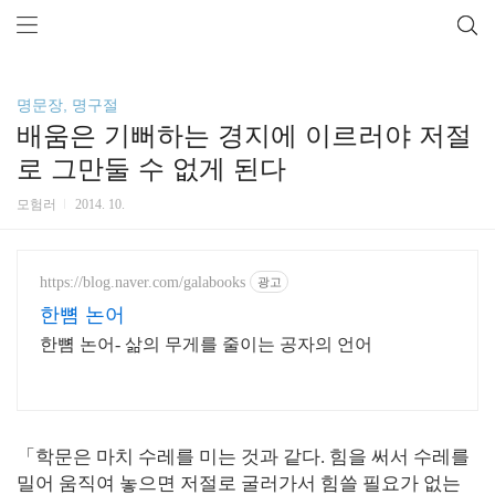
명문장, 명구절
배움은 기뻐하는 경지에 이르러야 저절
로 그만둘 수 없게 된다
모험러
2014. 10.
https://blog.naver.com/galabooks
광고
한뼘 논어
한뼘 논어- 삶의 무게를 줄이는 공자의 언어
「학문은 마치 수레를 미는 것과 같다. 힘을 써서 수레를
밀어 움직여 놓으면 저절로 굴러가서 힘쓸 필요가 없는