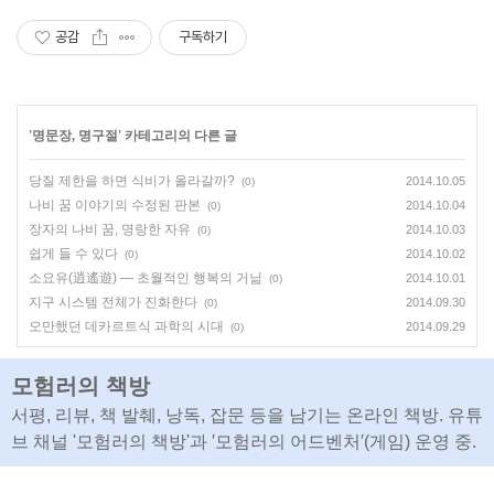
공감
구독하기
'
명문장, 명구절
' 카테고리의 다른 글
당질 제한을 하면 식비가 올라갈까?
2014.10.05
(0)
나비 꿈 이야기의 수정된 판본
2014.10.04
(0)
장자의 나비 꿈, 명랑한 자유
2014.10.03
(0)
쉽게 들 수 있다
2014.10.02
(0)
소요유(逍遙遊) ― 초월적인 행복의 거닒
2014.10.01
(0)
지구 시스템 전체가 진화한다
2014.09.30
(0)
오만했던 데카르트식 과학의 시대
2014.09.29
(0)
모험러의 책방
서평, 리뷰, 책 발췌, 낭독, 잡문 등을 남기는 온라인 책방. 유튜
브 채널 '모험러의 책방'과 ′모험러의 어드벤처′(게임) 운영 중.