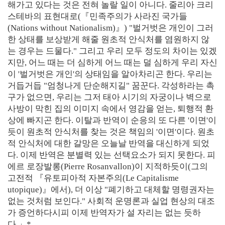
해가고 있다는 것은 전혀 놀랄 일이 아니다. 줄리아 크리
스테바의 표현대로(『민족주의가 사라진 국가들
(Nations without Nationalism)』) "벌거벗은 개인이 그러
한 상태를 보상받게 해줄 원초적 안식처를 염원하지 않
는 경우는 드물다." 그리고 우리 모두 정도의 차이는 있겠
지만, 어느 때는 더 심하게 어느 때는 덜 심하게 우리 자신
이 '벌거벗은 개인'의 상태임을 알아차리곤 한다. 우리는
거듭거듭 "엄청나게 단순해지길" 꿈꾼다. 각성하라는 촉
구가 없으면, 우리는 그저 태아 시기의 자궁이나 벽으로
사방이 막힌 집의 이미지 속에서 영감을 얻는, 퇴행적 환
상에 빠지곤 한다. 이탈과 반역이 순응의 또 다른 '이면'이
듯이 원초적 안식처를 찾는 것은 책임의 '이면'이다. 원초
적 안식처에 대한 갈망은 오늘날 반역을 대신하게 되었
다. 이제 반역은 분별력 있는 선택요소가 되지 못한다. 피
에르 로장발롱(Pierre Rosanvallon)이 지적하듯이(그의
고전적 『유토피아적 자본주의(Le Capitalisme
utopique)』에서), 더 이상 "폐기하고 대체할 명령권자는
없는 것처럼 보인다." 사회적 운명론과 실업 현상의 대조
가 증언하다시피 이제 반역자가 설 자리는 없는 듯하
다.」*