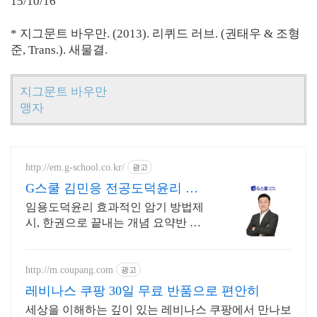
15/10/16
* 지그문트 바우만. (2013). 리퀴드 러브. (권태우 & 조형
준, Trans.). 새물결.
지그문트 바우만
맹자
http://em.g-school.co.kr/
광고
G스쿨 김민응 전공도덕윤리 수
석 합격한 노하우 강의!
임용도덕윤리 효과적인 암기 방법제
시, 한권으로 끝내는 개념 요약반 개
설!
http://m.coupang.com
광고
레비나스 쿠팡 30일 무료 반품으로 편안히
세상을 이해하는 깊이 있는 레비나스 쿠팡에서 만나보