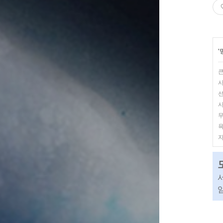
'
큰
사
선
사
무
욕
자
임