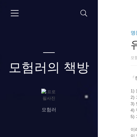
명
모
모험러의 책방
「
1
2
3
모험러
4)
5
이
이