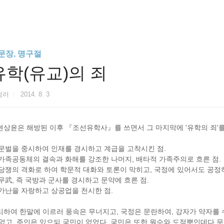
문장, 명구절
유학(유교)의 죄
험러
2014. 8. 3
현상윤은 해방된 이후 『조선유학사』를 쓰면서 그 마지막에 '유학의 죄'를
) 문벌을 중시하여 인재를 경시하고 계급을 고착시킨 점.
) 가족공동체의 결속과 화해를 강조한 나머지, 배타적 가족주의로 흐른 점.
) 당쟁의 격화로 하여 학문적 대화와 토론이 막히고, 국정에 있어서도 공
 무武, 즉 국방과 군사를 경시하고 문약에 흐른 점.
) 가난을 자랑하고 상공업을 천시한 점.
리하여 한말에 이르러 풍속은 무너지고, 국정은 문란하여, 강자가 약자를 
 없고, 주인은 있으되 국민이 없었다. 국민은 또한 원수와 도적뿐인데다 