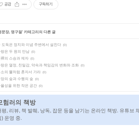
공감
구독하기
명문장, 명구절
' 카테고리의 다른 글
 도둑은 정치와 이념 주변에서 설친다
(0)
랑은 두 원의 만남
(0)
禪의 스승과 제자
(0)
랑은 열정, 친밀감, 약속과 책임감의 변화와 조화
(0)
소의 뿔처럼 혼자서 가라
(0)
망의 숲과 수행의 숲
(0)
율성을 위한 작은 공간
(0)
모험러의 책방
서평, 리뷰, 책 발췌, 낭독, 잡문 등을 남기는 온라인 책방. 유튜브 
) 운영 중.