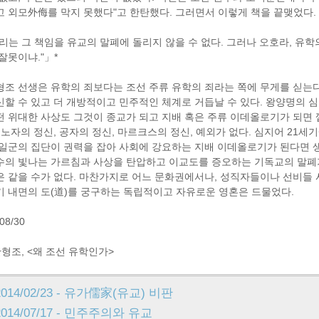
고 외모外侮를 막지 못했다"고 한탄했다. 그러면서 이렇게 책을 끝맺었다.
우리는 그 책임을 유교의 말폐에 돌리지 않을 수 없다. 그러나 오호라, 유학
잘못이냐."」*
형조 선생은 유학의 죄보다는 조선 주류 유학의 죄라는 쪽에 무게를 싣는다
신할 수 있고 더 개방적이고 민주적인 체계로 거듭날 수 있다. 왕양명의 심
떤 위대한 사상도 그것이 종교가 되고 지배 혹은 주류 이데올로기가 되면 
, 노자의 정신, 공자의 정신, 마르크스의 정신, 예외가 없다. 심지어 2
 일군의 집단이 권력을 잡아 사회에 강요하는 지배 이데올로기가 된다면
수의 빛나는 가르침과 사상을 탄압하고 이교도를 증오하는 기독교의 말폐가 
은 같을 수가 없다. 마찬가지로 어느 문화권에서나, 성직자들이나 선비들 
기 내면의 도(道)를 궁구하는 독립적이고 자유로운 영혼은 드물었다.
08/30
한형조, <왜 조선 유학인가>
2014/02/23 - 유가儒家(유교) 비판
2014/07/17 - 민주주의와 유교