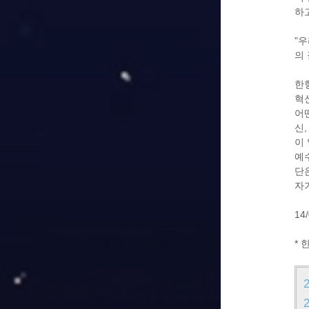
하
"
의 
한
혁
어
신
이
예
단
자
14/
* 