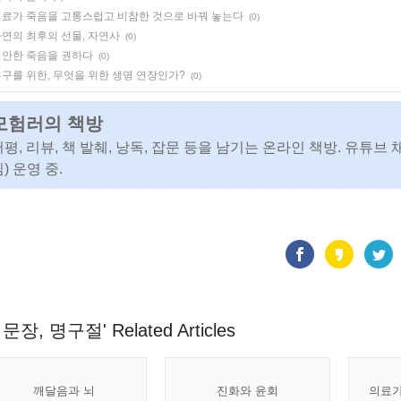
료가 죽음을 고통스럽고 비참한 것으로 바꿔 놓는다
(0)
연의 최후의 선물, 자연사
(0)
안한 죽음을 권하다
(0)
구를 위한, 무엇을 위한 생명 연장인가?
(0)
모험러의 책방
서평, 리뷰, 책 발췌, 낭독, 잡문 등을 남기는 온라인 책방. 유튜브 
) 운영 중.
문장, 명구절' Related Articles
깨달음과 뇌
진화와 윤회
의료가