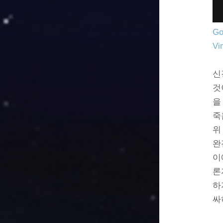
Go
Vi
신
것
을
죽
위
완
이
론
하
싸