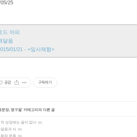
/05/25
토드 머피
깨달음
2015/01/21 - <임사체험>
공감
구독하기
명문장, 명구절
' 카테고리의 다른 글
적 성장에는 끝이 없다
(0)
깨달음과 뇌
(0)
진화와 윤회
(0)