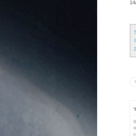
14
'
영