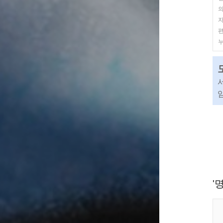
의
자
편
누
임
'명