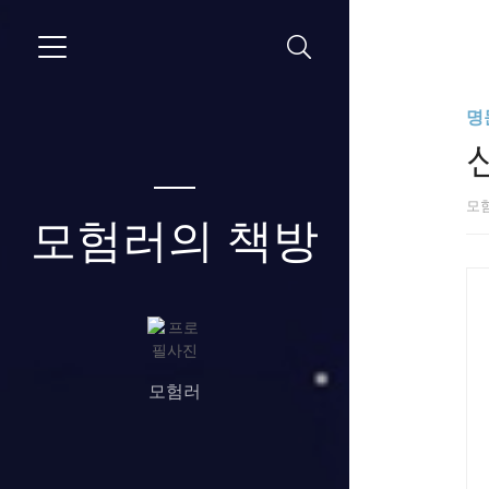
명
모
모험러의 책방
모험러